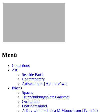
Beitrags-
←
Phoenix
Dortmunder
Menü
U
West
→
Navigation
Collections
Art
Seaside Part I
Contemporary
ArtBeautique | Aperture/two
Places
Spaces
Truppenübungsplatz Garlstedt
Quarantine
Dort’dort’mund
A Day with the Leica M Monochrom (Typ 246)