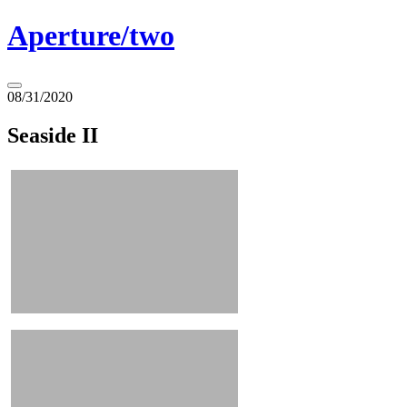
Springe
Aperture/two
zum
Inhalt
Seitenleiste
08/31/2020
umschalten
Seaside II