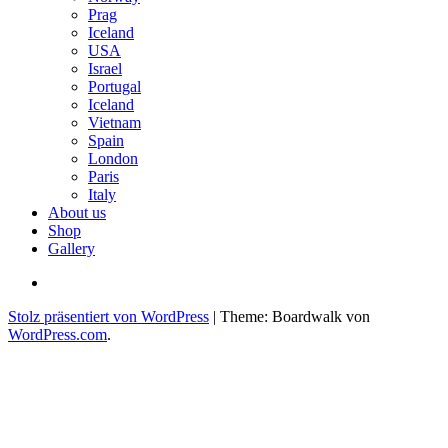
Prag
Iceland
USA
Israel
Portugal
Iceland
Vietnam
Spain
London
Paris
Italy
About us
Shop
Gallery
E-
Mail
Stolz präsentiert von WordPress
|
Theme: Boardwalk von
WordPress.com
.