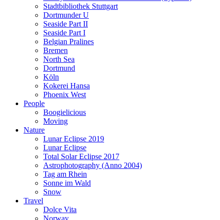
Stadtbibliothek Stuttgart
Dortmunder U
Seaside Part II
Seaside Part I
Belgian Pralines
Bremen
North Sea
Dortmund
Köln
Kokerei Hansa
Phoenix West
People
Boogielicious
Moving
Nature
Lunar Eclipse 2019
Lunar Eclipse
Total Solar Eclipse 2017
Astrophotography (Anno 2004)
Tag am Rhein
Sonne im Wald
Snow
Travel
Dolce Vita
Norway