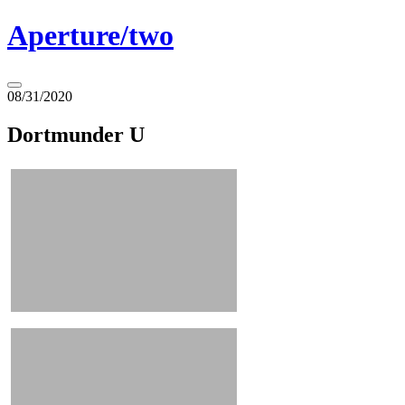
Springe
Aperture/two
zum
Inhalt
Seitenleiste
08/31/2020
umschalten
Dortmunder U