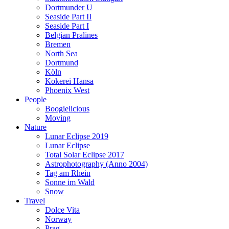
Dortmunder U
Seaside Part II
Seaside Part I
Belgian Pralines
Bremen
North Sea
Dortmund
Köln
Kokerei Hansa
Phoenix West
People
Boogielicious
Moving
Nature
Lunar Eclipse 2019
Lunar Eclipse
Total Solar Eclipse 2017
Astrophotography (Anno 2004)
Tag am Rhein
Sonne im Wald
Snow
Travel
Dolce Vita
Norway
Prag