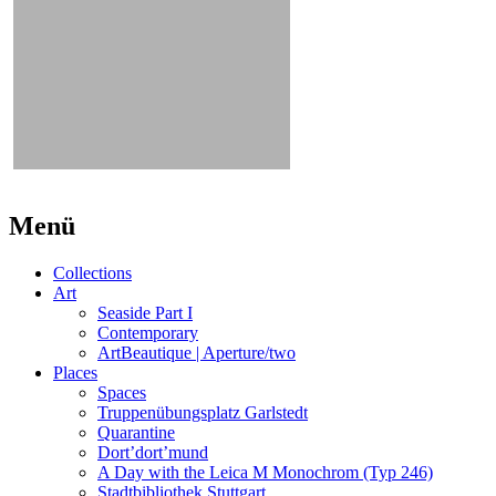
Beitrags-
←
Seaside
Moving
Menü
II
→
Navigation
Collections
Art
Seaside Part I
Contemporary
ArtBeautique | Aperture/two
Places
Spaces
Truppenübungsplatz Garlstedt
Quarantine
Dort’dort’mund
A Day with the Leica M Monochrom (Typ 246)
Stadtbibliothek Stuttgart