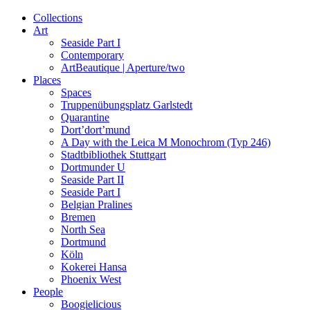
Navigation
Collections
Art
Seaside Part I
Contemporary
ArtBeautique | Aperture/two
Places
Spaces
Truppenübungsplatz Garlstedt
Quarantine
Dort’dort’mund
A Day with the Leica M Monochrom (Typ 246)
Stadtbibliothek Stuttgart
Dortmunder U
Seaside Part II
Seaside Part I
Belgian Pralines
Bremen
North Sea
Dortmund
Köln
Kokerei Hansa
Phoenix West
People
Boogielicious