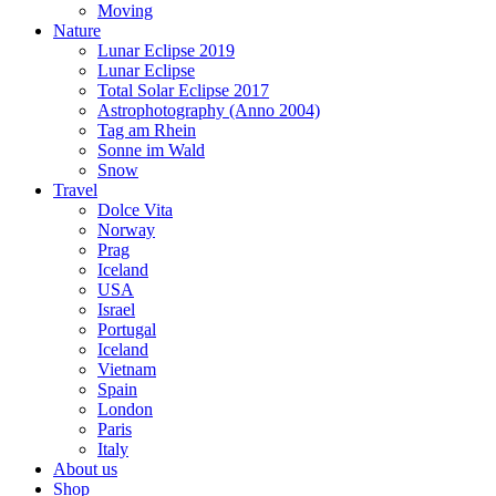
Moving
Nature
Lunar Eclipse 2019
Lunar Eclipse
Total Solar Eclipse 2017
Astrophotography (Anno 2004)
Tag am Rhein
Sonne im Wald
Snow
Travel
Dolce Vita
Norway
Prag
Iceland
USA
Israel
Portugal
Iceland
Vietnam
Spain
London
Paris
Italy
About us
Shop