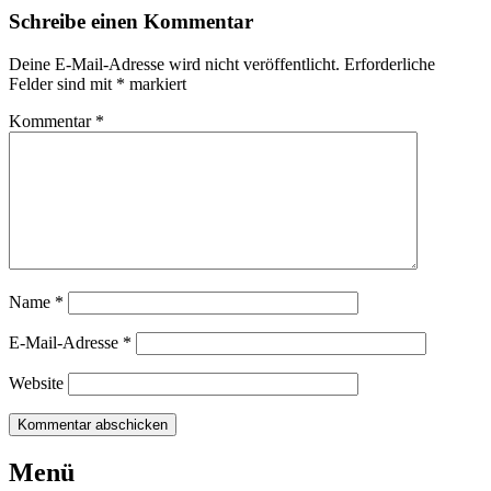
Schreibe einen Kommentar
Deine E-Mail-Adresse wird nicht veröffentlicht.
Erforderliche
Felder sind mit
*
markiert
Kommentar
*
Name
*
E-Mail-Adresse
*
Website
Beitrags-
←
Dolce
Weekly
Menü
[15]
Vita
→