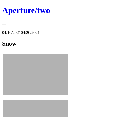
Springe
Aperture/two
zum
Inhalt
Seitenleiste
umschalten
04/16/2021
04/20/2021
Snow