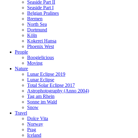
Seaside Part II
Seaside Part I
Belgian Pralines
Bremen
North Sea
Dortmund
Köln
Kokerei Hansa
Phoenix West
People
Boogielicious
Moving
Nature
Lunar Eclipse 2019
Lunar Eclipse
Total Solar Eclipse 2017
Astrophotography (Anno 2004)
Tag am Rhein
Sonne im Wald
Snow
Travel
Dolce Vita
Norway
Prag
Iceland