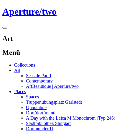
Springe
Aperture/two
zum
Inhalt
Seitenleiste
umschalten
Art
Menü
Collections
Art
Seaside Part I
Contemporary
ArtBeautique | Aperture/two
Places
Spaces
Truppenübungsplatz Garlstedt
Quarantine
Dort’dort’mund
A Day with the Leica M Monochrom (Typ 246)
Stadtbibliothek Stuttgart
Dortmunder U