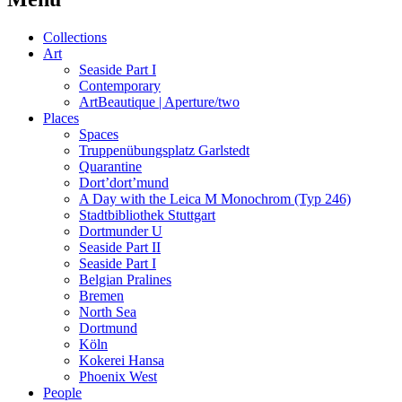
Collections
Art
Seaside Part I
Contemporary
ArtBeautique | Aperture/two
Places
Spaces
Truppenübungsplatz Garlstedt
Quarantine
Dort’dort’mund
A Day with the Leica M Monochrom (Typ 246)
Stadtbibliothek Stuttgart
Dortmunder U
Seaside Part II
Seaside Part I
Belgian Pralines
Bremen
North Sea
Dortmund
Köln
Kokerei Hansa
Phoenix West
People