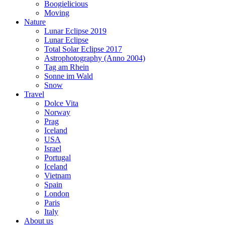
Boogielicious
Moving
Nature
Lunar Eclipse 2019
Lunar Eclipse
Total Solar Eclipse 2017
Astrophotography (Anno 2004)
Tag am Rhein
Sonne im Wald
Snow
Travel
Dolce Vita
Norway
Prag
Iceland
USA
Israel
Portugal
Iceland
Vietnam
Spain
London
Paris
Italy
About us