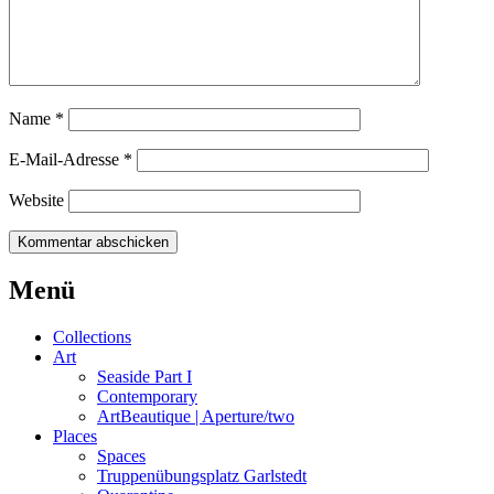
Name
*
E-Mail-Adresse
*
Website
Beitrags-
←
Iceland
Truppenübungsplatz
Menü
Garlstedt
Reissued
→
Navigation
Collections
Art
Seaside Part I
Contemporary
ArtBeautique | Aperture/two
Places
Spaces
Truppenübungsplatz Garlstedt