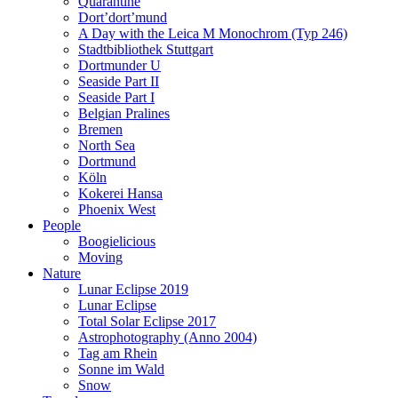
Quarantine
Dort’dort’mund
A Day with the Leica M Monochrom (Typ 246)
Stadtbibliothek Stuttgart
Dortmunder U
Seaside Part II
Seaside Part I
Belgian Pralines
Bremen
North Sea
Dortmund
Köln
Kokerei Hansa
Phoenix West
People
Boogielicious
Moving
Nature
Lunar Eclipse 2019
Lunar Eclipse
Total Solar Eclipse 2017
Astrophotography (Anno 2004)
Tag am Rhein
Sonne im Wald
Snow