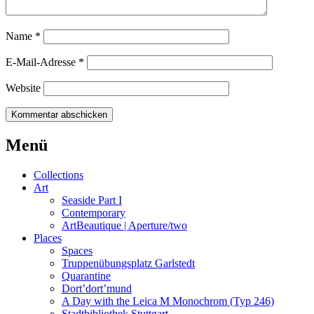
Name
*
E-Mail-Adresse
*
Website
Beitrags-
←
Weekly
Weekly
Menü
[52]
[1]
→
Navigation
Collections
Art
Seaside Part I
Contemporary
ArtBeautique | Aperture/two
Places
Spaces
Truppenübungsplatz Garlstedt
Quarantine
Dort’dort’mund
A Day with the Leica M Monochrom (Typ 246)
Stadtbibliothek Stuttgart