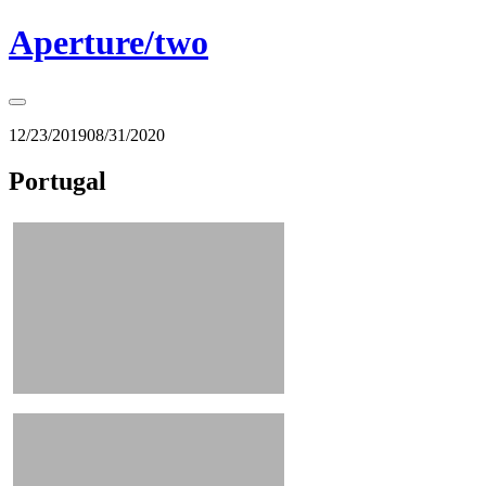
Springe
Aperture/two
zum
Inhalt
Seitenleiste
umschalten
12/23/2019
08/31/2020
Portugal