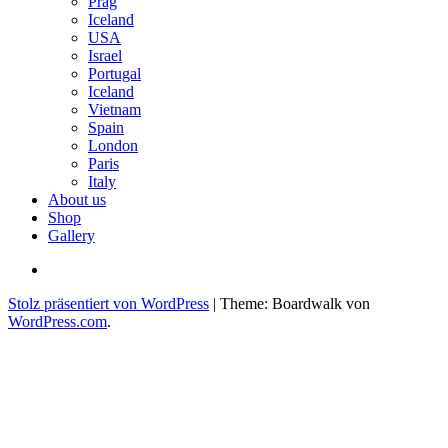
Prag
Iceland
USA
Israel
Portugal
Iceland
Vietnam
Spain
London
Paris
Italy
About us
Shop
Gallery
E-
Mail
Stolz präsentiert von WordPress
|
Theme: Boardwalk von
WordPress.com
.