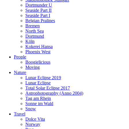
Dortmunder U
Seaside Part II
Seaside Part I
Belgian Pralines
Bremen
North Sea
Dortmund
Köln
Kokerei Hansa
Phoenix West
People
Boogielicious
Moving
Nature
Lunar Eclipse 2019
Lunar Eclipse
Total Solar Eclipse 2017
Astrophotography (Anno 2004)
Tag am Rhein
Sonne im Wald
Snow
Travel
Dolce Vita
Norway