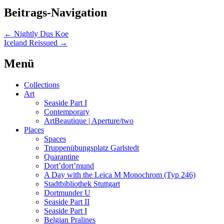
Beitrags-Navigation
←
Nightly Dus Koe
Iceland Reissued
→
Menü
Collections
Art
Seaside Part I
Contemporary
ArtBeautique | Aperture/two
Places
Spaces
Truppenübungsplatz Garlstedt
Quarantine
Dort’dort’mund
A Day with the Leica M Monochrom (Typ 246)
Stadtbibliothek Stuttgart
Dortmunder U
Seaside Part II
Seaside Part I
Belgian Pralines